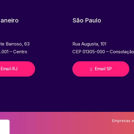
Janeiro
São Paulo
nte Barroso, 63
Rua Augusta, 101
.001 – Centro
CEP 01305-000 – Consolaçã
Email RJ
Email SP
Empresas e