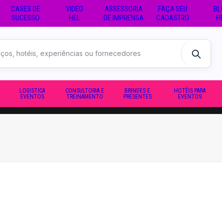
CASES DE
VIDEO
ASSESSORIA
FAÇA SEU
BL
SUCESSO
HEL
DE IMPRENSA
CADASTRO
H
LOGISTICA
CONSULTORIA E
BRINDES E
HOTÉIS PARA
EVENTOS
TREINAMENTO
PRESENTES
EVENTOS