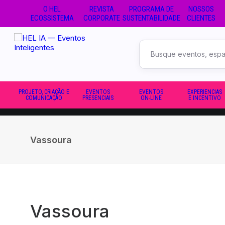
O HEL
REVISTA
PROGRAMA DE
NOSSOS
ECOSSISTEMA
CORPORATE
SUSTENTABILIDADE
CLIENTES
Buscar
no
site
PROJETO, CRIAÇÃO E
EVENTOS
EVENTOS
EXPERIENCIAS
COMUNICAÇÃO
PRESENCIAIS
ON-LINE
E INCENTIVO
Vassoura
Vassoura