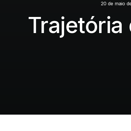
20 de maio d
Trajetóri