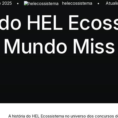
e 2025
•
helecossistema
•
Atual
a do HEL Ecos
Mundo Miss
A história do HEL Ecossistema no universo dos concursos 