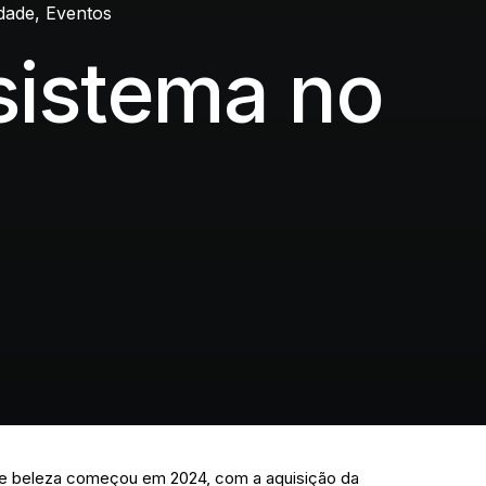
idade
,
Eventos
sistema no
de beleza começou em 2024, com a aquisição da