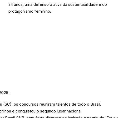
24 anos, uma defensora ativa da sustentabilidade e do
protagonismo feminino.
2025:
ú (SC), os concursos reuniram talentos de todo o Brasil.
rilhou e conquistou o segundo lugar nacional.
r Brasil CNB, com forte discurso de inclusão e negritude. Em out