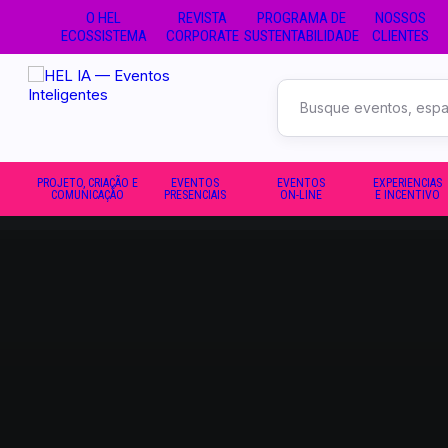
O HEL
REVISTA
PROGRAMA DE
NOSSOS
ECOSSISTEMA
CORPORATE
SUSTENTABILIDADE
CLIENTES
Buscar
no
site
PROJETO, CRIAÇÃO E
EVENTOS
EVENTOS
EXPERIENCIAS
COMUNICAÇÃO
PRESENCIAIS
ON-LINE
E INCENTIVO