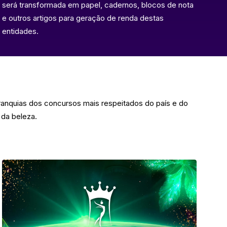
será transformada em papel, cadernos, blocos de nota
e outros artigos para geração de renda destas
entidades.
ranquias dos concursos mais respeitados do país e do
 da beleza.