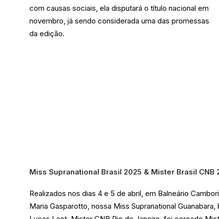
com causas sociais, ela disputará o título nacional em
novembro, já sendo considerada uma das promessas
da edição.
Miss Supranational Brasil 2025 & Mister Brasil CNB 
Realizados nos dias 4 e 5 de abril, em Balneário Cambori
Maria Gasparotto, nossa Miss Supranational Guanabara, b
Lucas Laet, Mister CNB Rio de Janeiro, foi coroado Miste