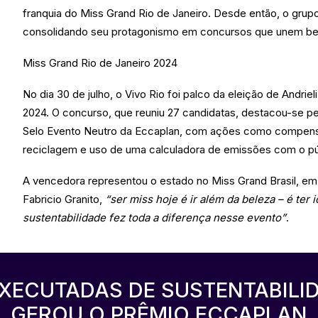
franquia do Miss Grand Rio de Janeiro. Desde então, o gru
consolidando seu protagonismo em concursos que unem bele
Miss Grand Rio de Janeiro 2024
No dia 30 de julho, o Vivo Rio foi palco da eleição de Andri
2024. O concurso, que reuniu 27 candidatas, destacou-se p
Selo Evento Neutro da Eccaplan, com ações como compensaç
reciclagem e uso de uma calculadora de emissões com o pú
A vencedora representou o estado no Miss Grand Brasil, e
Fabricio Granito,
“ser miss hoje é ir além da beleza – é ter i
sustentabilidade fez toda a diferença nesse evento”
.
XECUTADAS DE SUSTENTABILI
GEROU O PRÊMIO ECCAPLAN