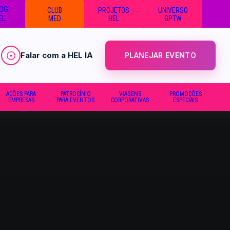
OG
CLUB
PROJETOS
UNIVERSO
EL
MED
HEL
GPTW
Falar com a HEL IA
PLANEJAR EVENTO
AÇÕES PARA
PATROCÍNIO
VIAGENS
PROMOÇÕES
EMPRESAS
PARA EVENTOS
CORPORATIVAS
ESPECIAIS