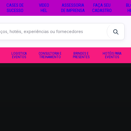
CASES DE
VIDEO
ASSESSORIA
FAÇA SEU
BL
SUCESSO
HEL
DE IMPRENSA
CADASTRO
H
LOGISTICA
CONSULTORIA E
BRINDES E
HOTÉIS PARA
EVENTOS
TREINAMENTO
PRESENTES
EVENTOS