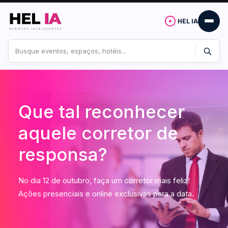
HEL IA
Buscar
no
site
Que tal reconhecer
aquele corretor de
responsa?
No dia 12 de outubro, faça um corretor mais feliz!
Ações presenciais e online exclusivas para a data.