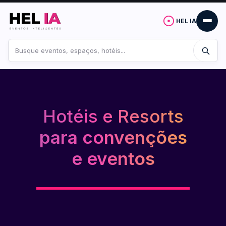
HEL IA
Buscar
no
site
Hotéis e Resorts
para convenções
e eventos