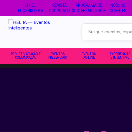
O HEL
REVISTA
PROGRAMA DE
NOSSOS
ECOSSISTEMA
CORPORATE
SUSTENTABILIDADE
CLIENTES
Buscar
no
site
PROJETO, CRIAÇÃO E
EVENTOS
EVENTOS
EXPERIENCIAS
COMUNICAÇÃO
PRESENCIAIS
ON-LINE
E INCENTIVO