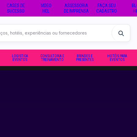
CASES DE
VIDEO
ASSESSORIA
FAÇA SEU
BL
SUCESSO
HEL
DE IMPRENSA
CADASTRO
H
LOGISTICA
CONSULTORIA E
BRINDES E
HOTÉIS PARA
EVENTOS
TREINAMENTO
PRESENTES
EVENTOS