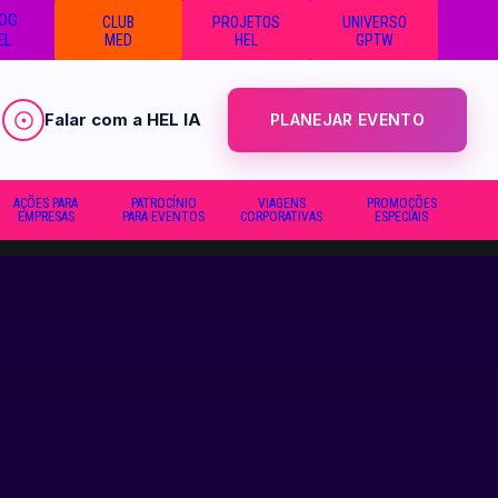
OG
CLUB
PROJETOS
UNIVERSO
EL
MED
HEL
GPTW
Falar com a HEL IA
PLANEJAR EVENTO
AÇÕES PARA
PATROCÍNIO
VIAGENS
PROMOÇÕES
EMPRESAS
PARA EVENTOS
CORPORATIVAS
ESPECIAIS