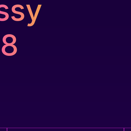
ssy
18