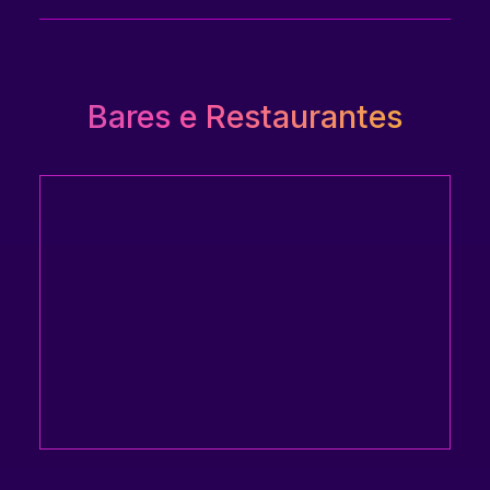
Bares e Restaurantes
Com lareira central, estrutura de madeira, grandes
janelas panorâmicas e poltronas confortáveis, o
local é uma celebração do estilo dos bistrôs
típicos da Savoia. Do lanche ao jantar, você está
convidado a experimentar as especialidades da
região.