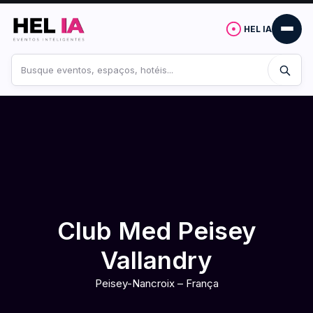
HEL IA
Buscar
no
site
Club Med Peisey
Vallandry
Peisey-Nancroix – França