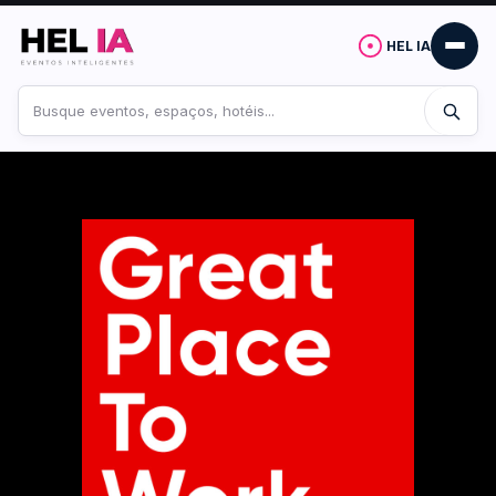
HEL IA
Buscar
no
site