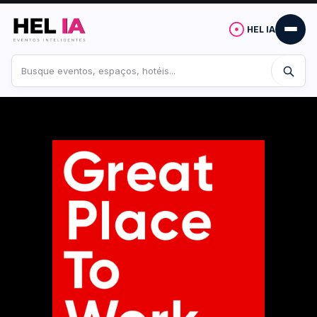
HEL IA
Buscar
no
site