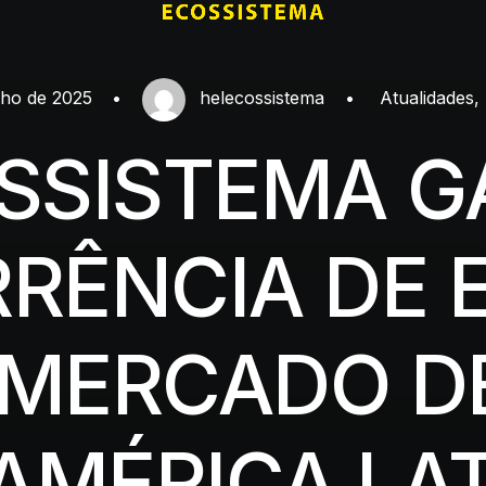
nho de 2025
•
helecossistema
•
Atualidades
,
SSISTEMA 
RÊNCIA DE 
 MERCADO D
AMÉRICA LA