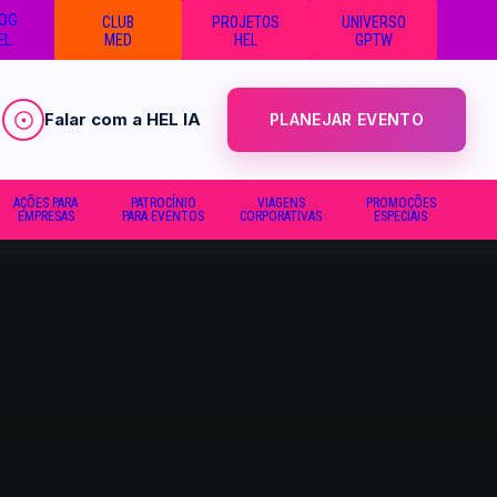
OG
CLUB
PROJETOS
UNIVERSO
EL
MED
HEL
GPTW
Falar com a HEL IA
PLANEJAR EVENTO
AÇÕES PARA
PATROCÍNIO
VIAGENS
PROMOÇÕES
EMPRESAS
PARA EVENTOS
CORPORATIVAS
ESPECIAIS