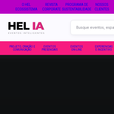
O HEL
REVISTA
PROGRAMA DE
NOSSOS
ECOSSISTEMA
CORPORATE
SUSTENTABILIDADE
CLIENTES
Buscar
no
site
PROJETO, CRIAÇÃO E
EVENTOS
EVENTOS
EXPERIENCIAS
COMUNICAÇÃO
PRESENCIAIS
ON-LINE
E INCENTIVO