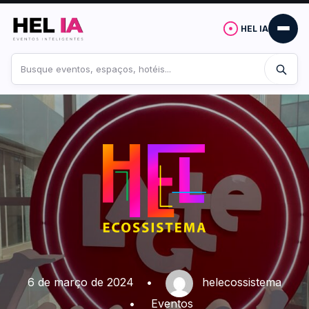
HEL IA
Buscar
no
site
6 de março de 2024
•
helecossistema
•
Eventos