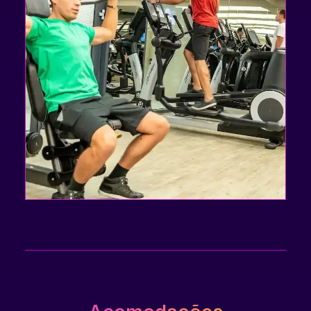
asfgsgsdbdsfchs hs dh sdh sdhs fdshsdfshfgdj
fhjdfvjd fhds fs hd fsh dsfhsd sa hdgfj dfh sd