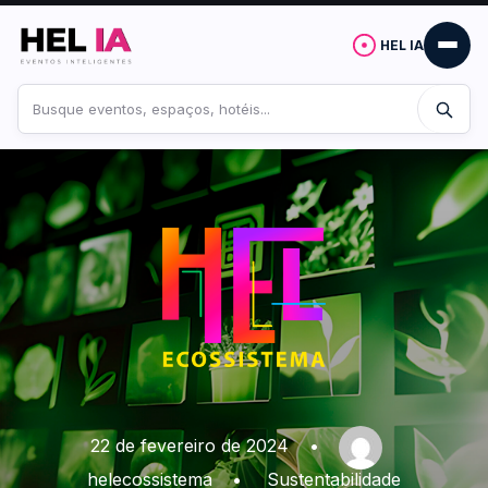
HEL IA
Buscar
no
site
22 de fevereiro de 2024
•
helecossistema
•
Sustentabilidade