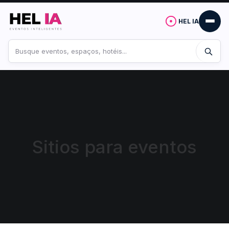
HEL IA
Buscar
no
site
Sitios para eventos