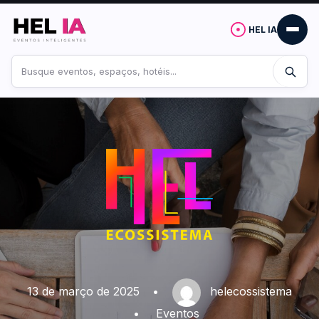
HEL IA
Buscar
no
site
13 de março de 2025
•
helecossistema
•
Eventos