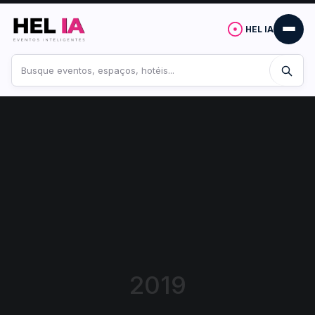
HEL IA
Buscar
no
site
2019