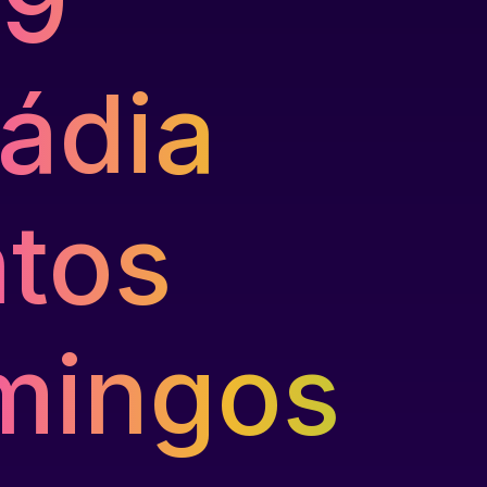
19
ádia
tos
mingos