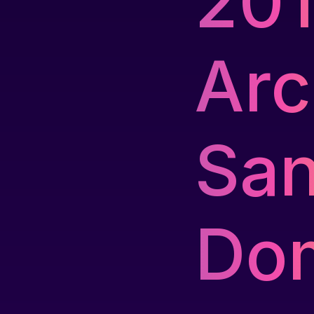
20
Arc
San
Do