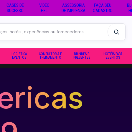
CASES DE
VIDEO
ASSESSORIA
FAÇA SEU
BL
SUCESSO
HEL
DE IMPRENSA
CADASTRO
H
LOGISTICA
CONSULTORIA E
BRINDES E
HOTÉIS PARA
EVENTOS
TREINAMENTO
PRESENTES
EVENTOS
ricas