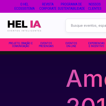
O HEL
REVISTA
PROGRAMA DE
NOSSOS
ECOSSISTEMA
CORPORATE
SUSTENTABILIDADE
CLIENTES
Buscar
no
site
PROJETO, CRIAÇÃO E
EVENTOS
EVENTOS
EXPERIENCIAS
COMUNICAÇÃO
PRESENCIAIS
ON-LINE
E INCENTIVO
Ame