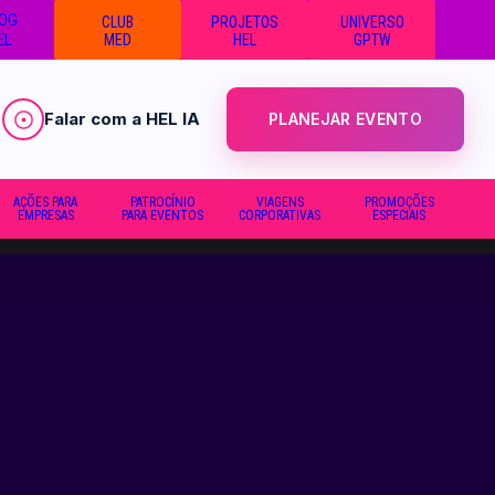
OG
CLUB
PROJETOS
UNIVERSO
EL
MED
HEL
GPTW
Falar com a HEL IA
PLANEJAR EVENTO
AÇÕES PARA
PATROCÍNIO
VIAGENS
PROMOÇÕES
EMPRESAS
PARA EVENTOS
CORPORATIVAS
ESPECIAIS