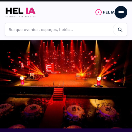
HEL IA
Buscar
no
site