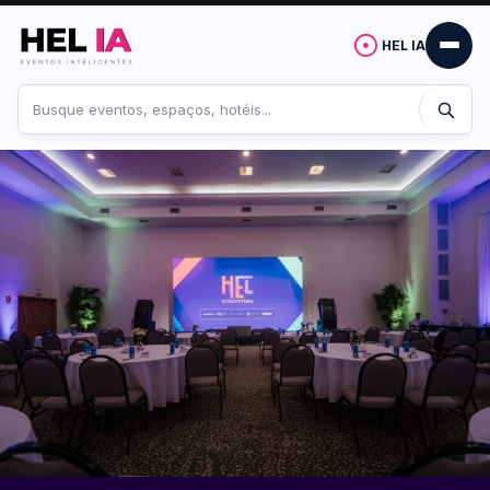
HEL IA
Buscar
no
site