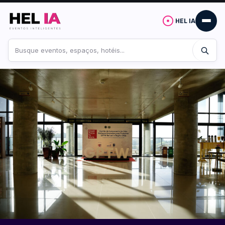
HEL IA
Buscar
no
site