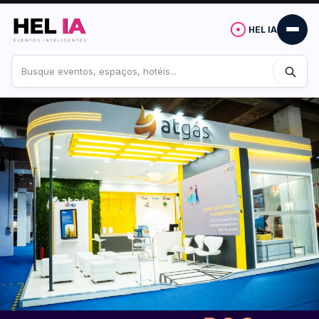
HEL IA
Buscar
no
site