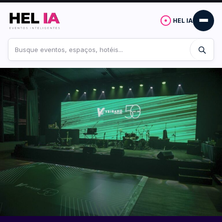
HEL IA
Buscar
no
site