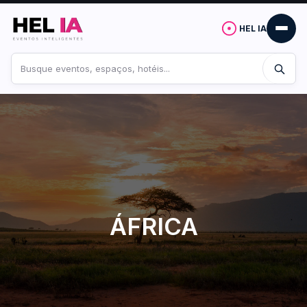
HEL IA
Buscar
no
site
ÁFRICA