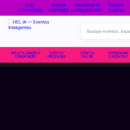
O HEL
REVISTA
PROGRAMA DE
NOSSOS
ECOSSISTEMA
CORPORATE
SUSTENTABILIDADE
CLIENTES
Buscar
no
site
PROJETO, CRIAÇÃO E
EVENTOS
EVENTOS
EXPERIENCIAS
COMUNICAÇÃO
PRESENCIAIS
ON-LINE
E INCENTIVO