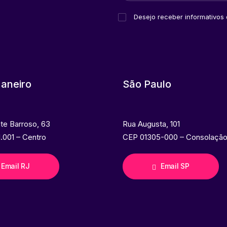
Desejo receber informativos
Janeiro
São Paulo
nte Barroso, 63
Rua Augusta, 101
.001 – Centro
CEP 01305-000 – Consolaçã
Email RJ
Email SP