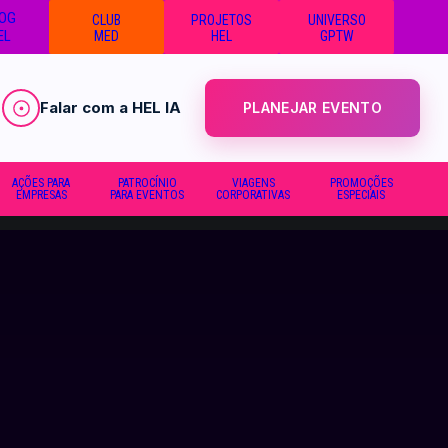
OG
CLUB
PROJETOS
UNIVERSO
EL
MED
HEL
GPTW
Falar com a HEL IA
PLANEJAR EVENTO
AÇÕES PARA
PATROCÍNIO
VIAGENS
PROMOÇÕES
EMPRESAS
PARA EVENTOS
CORPORATIVAS
ESPECIAIS