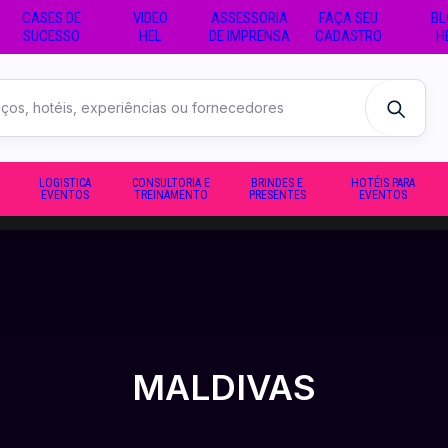
CASES DE
VIDEO
ASSESSORIA
FAÇA SEU
BL
SUCESSO
HEL
DE IMPRENSA
CADASTRO
H
LOGISTICA
CONSULTORIA E
BRINDES E
HOTÉIS PARA
EVENTOS
TREINAMENTO
PRESENTES
EVENTOS
MALDIVAS