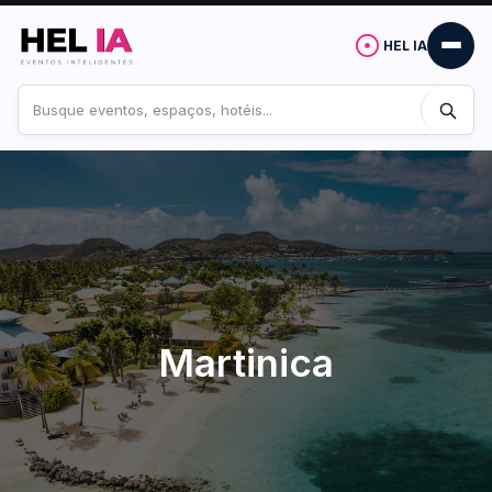
HEL IA
Buscar
no
site
Martinica