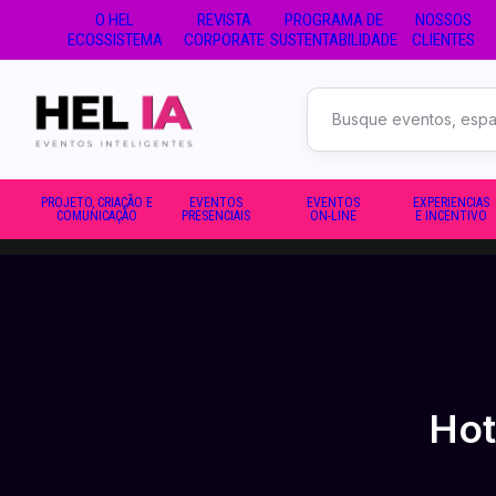
O HEL
REVISTA
PROGRAMA DE
NOSSOS
ECOSSISTEMA
CORPORATE
SUSTENTABILIDADE
CLIENTES
Buscar
no
site
PROJETO, CRIAÇÃO E
EVENTOS
EVENTOS
EXPERIENCIAS
COMUNICAÇÃO
PRESENCIAIS
ON-LINE
E INCENTIVO
Hot