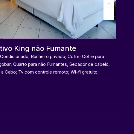
tivo King não Fumante
Condicionado; Banheiro privado; Cofre; Cofre para
A
obar; Quarto para não Fumantes; Secador de cabelo;
a Cabo; Tv com controle remoto; Wi-fi gratuito;
co
es