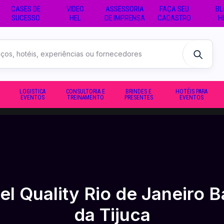
CASES DE
VIDEO
ASSESSORIA
FAÇA SEU
BL
SUCESSO
HEL
DE IMPRENSA
CADASTRO
H
LOGISTICA
CONSULTORIA E
BRINDES E
HOTÉIS PARA
EVENTOS
TREINAMENTO
PRESENTES
EVENTOS
el Quality Rio de Janeiro B
da Tijuca