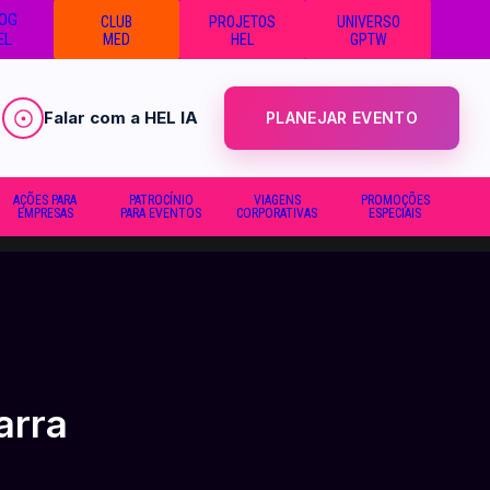
OG
CLUB
PROJETOS
UNIVERSO
EL
MED
HEL
GPTW
Falar com a HEL IA
PLANEJAR EVENTO
AÇÕES PARA
PATROCÍNIO
VIAGENS
PROMOÇÕES
EMPRESAS
PARA EVENTOS
CORPORATIVAS
ESPECIAIS
arra