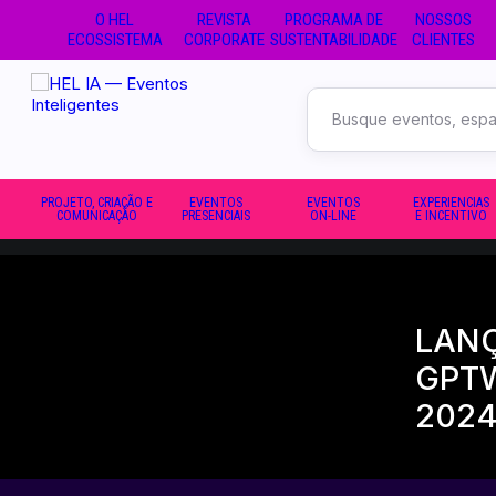
O HEL
REVISTA
PROGRAMA DE
NOSSOS
ECOSSISTEMA
CORPORATE
SUSTENTABILIDADE
CLIENTES
Buscar
no
site
PROJETO, CRIAÇÃO E
EVENTOS
EVENTOS
EXPERIENCIAS
COMUNICAÇÃO
PRESENCIAIS
ON-LINE
E INCENTIVO
LANÇ
GPTW
202