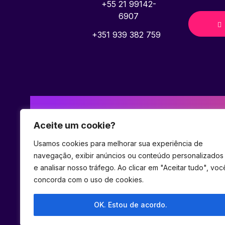
+55 21 99142-
6907
+351 939 382 759
Aceite um cookie?
Usamos cookies para melhorar sua experiência de
navegação, exibir anúncios ou conteúdo personalizados
e analisar nosso tráfego. Ao clicar em "Aceitar tudo", voc
concorda com o uso de cookies.
OK. Estou de acordo.
© 2023 Hel Ecossistema.