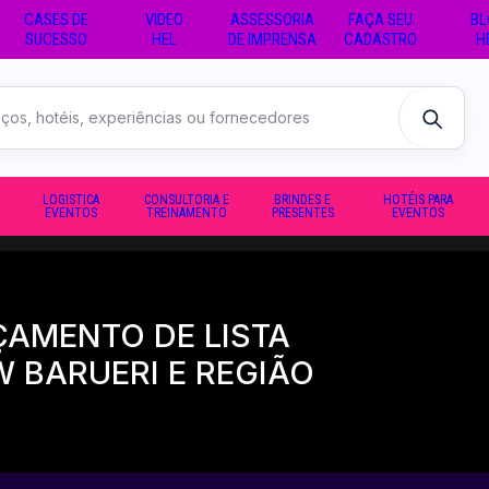
CASES DE
VIDEO
ASSESSORIA
FAÇA SEU
BL
SUCESSO
HEL
DE IMPRENSA
CADASTRO
H
LOGISTICA
CONSULTORIA E
BRINDES E
HOTÉIS PARA
EVENTOS
TREINAMENTO
PRESENTES
EVENTOS
AMENTO DE LISTA
 BARUERI E REGIÃO
4