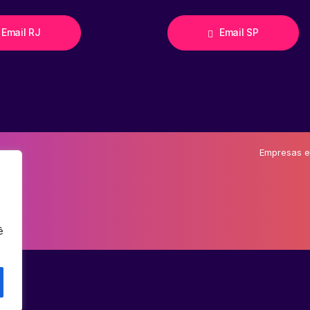
Email RJ
Email SP
Empresas e
ê