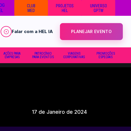
OG
CLUB
PROJETOS
UNIVERSO
EL
MED
HEL
GPTW
Falar com a HEL IA
PLANEJAR EVENTO
AÇÕES PARA
PATROCÍNIO
VIAGENS
PROMOÇÕES
EMPRESAS
PARA EVENTOS
CORPORATIVAS
ESPECIAIS
17 de Janeiro de 2024