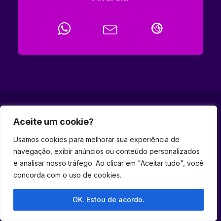
Aceite um cookie?
CADASTRE SEU E-MAIL E RECEBA
Usamos cookies para melhorar sua experiência de
NOSSAS
NOVIDADES
navegação, exibir anúncios ou conteúdo personalizados
e analisar nosso tráfego. Ao clicar em "Aceitar tudo", você
concorda com o uso de cookies.
OK. Estou de acordo.
Desejo receber informativos do Hel Ecossistema