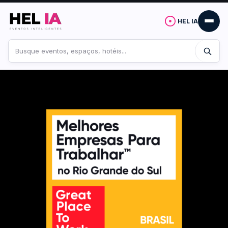
HEL IA
Buscar
no
site