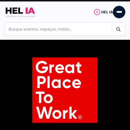
HEL IA
Buscar
no
site