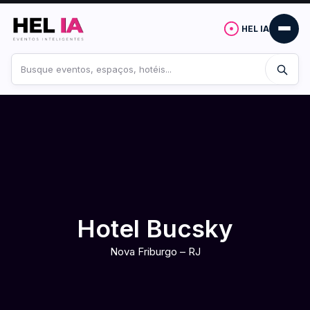
HEL IA
Buscar
no
site
Hotel Bucsky
Nova Friburgo – RJ