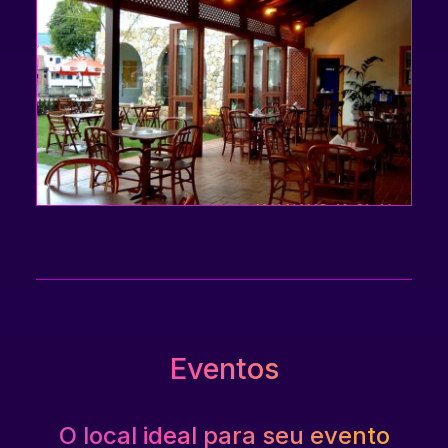
Você pode saborear um buffet de café da manhã
completo (incluso na diária), que inclui pães e
bolos caseiros, iogurtes, frutas e frios. Há também
uma Choperia (brewpub) em anexo a pousada, a
Cervejaria Caborê, com produção artesanal de
Cervejas. onde é possível desfrutar de refeições
e cervejas locais geladas.
Eventos
O local ideal para seu evento