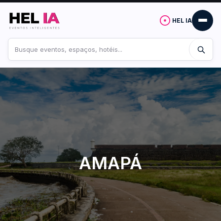
HEL IA
Buscar
no
site
AMAPÁ