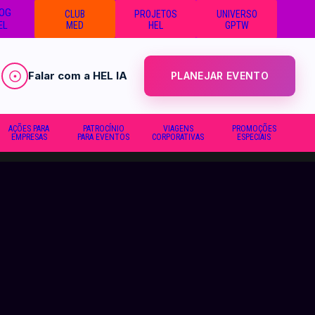
OG
CLUB
PROJETOS
UNIVERSO
EL
MED
HEL
GPTW
Falar com a HEL IA
PLANEJAR EVENTO
AÇÕES PARA
PATROCÍNIO
VIAGENS
PROMOÇÕES
EMPRESAS
PARA EVENTOS
CORPORATIVAS
ESPECIAIS