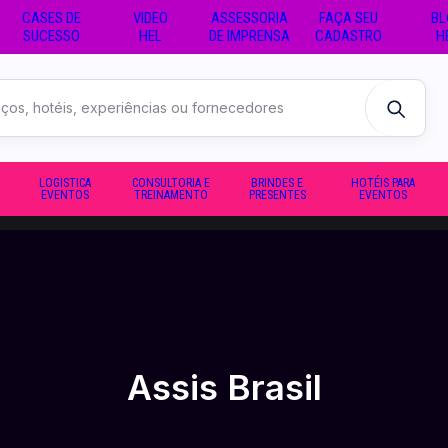
CASES DE
VIDEO
ASSESSORIA
FAÇA SEU
BL
SUCESSO
HEL
DE IMPRENSA
CADASTRO
H
LOGISTICA
CONSULTORIA E
BRINDES E
HOTÉIS PARA
EVENTOS
TREINAMENTO
PRESENTES
EVENTOS
Assis Brasil