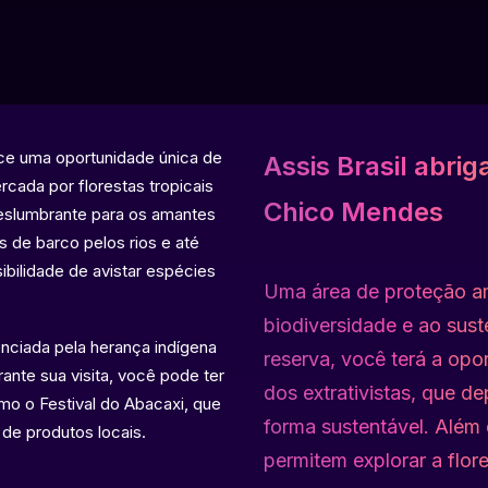
ece uma oportunidade única de
Assis Brasil abrig
rcada por florestas tropicais
Chico Mendes
deslumbrante para os amantes
s de barco pelos rios e até
bilidade de avistar espécies
Uma área de proteção a
biodiversidade e ao sust
uenciada pela herança indígena
reserva, você terá a op
ante sua visita, você pode ter
dos extrativistas, que d
omo o Festival do Abacaxi, que
forma sustentável. Além 
de produtos locais.
permitem explorar a flore