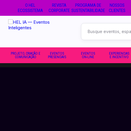
O HEL
REVISTA
PROGRAMA DE
NOSSOS
ECOSSISTEMA
CORPORATE
SUSTENTABILIDADE
CLIENTES
Buscar
no
site
PROJETO, CRIAÇÃO E
EVENTOS
EVENTOS
EXPERIENCIAS
COMUNICAÇÃO
PRESENCIAIS
ON-LINE
E INCENTIVO