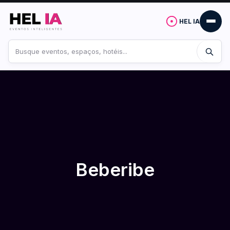
HEL IA
Buscar
no
site
Beberibe