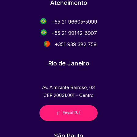
Atendimento
+55 21 96605-5999
+55 21 99142-6907
+351 939 382 759
Rio de Janeiro
Av. Almirante Barroso, 63
CEP 20031.001 – Centro
Email RJ
São Paulo