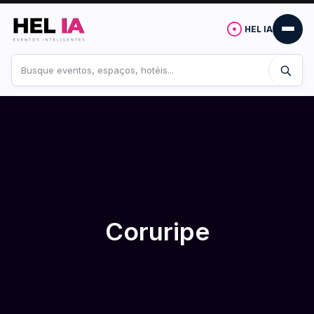
HEL IA
Buscar
no
site
Coruripe