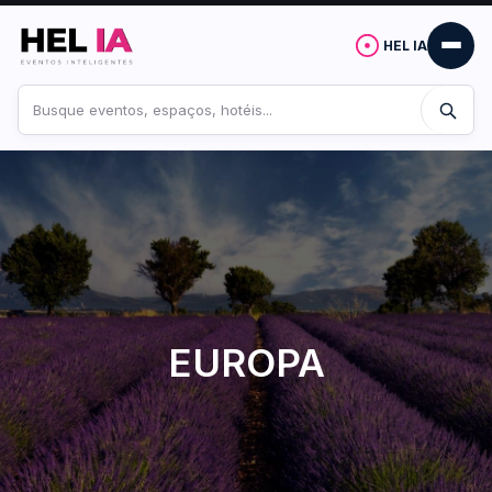
HEL IA
Buscar
no
site
EUROPA