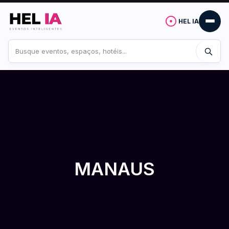
HEL IA
Buscar
no
site
MANAUS