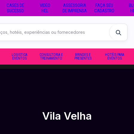
CASES DE
VIDEO
ASSESSORIA
FAÇA SEU
BL
SUCESSO
HEL
DE IMPRENSA
CADASTRO
H
LOGISTICA
CONSULTORIA E
BRINDES E
HOTÉIS PARA
EVENTOS
TREINAMENTO
PRESENTES
EVENTOS
Vila Velha