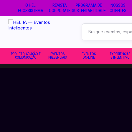
O HEL
REVISTA
PROGRAMA DE
NOSSOS
ECOSSISTEMA
CORPORATE
SUSTENTABILIDADE
CLIENTES
Buscar
no
site
PROJETO, CRIAÇÃO E
EVENTOS
EVENTOS
EXPERIENCIAS
COMUNICAÇÃO
PRESENCIAIS
ON-LINE
E INCENTIVO