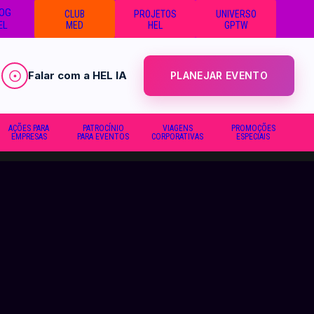
OG
CLUB
PROJETOS
UNIVERSO
EL
MED
HEL
GPTW
Falar com a HEL IA
PLANEJAR EVENTO
AÇÕES PARA
PATROCÍNIO
VIAGENS
PROMOÇÕES
EMPRESAS
PARA EVENTOS
CORPORATIVAS
ESPECIAIS