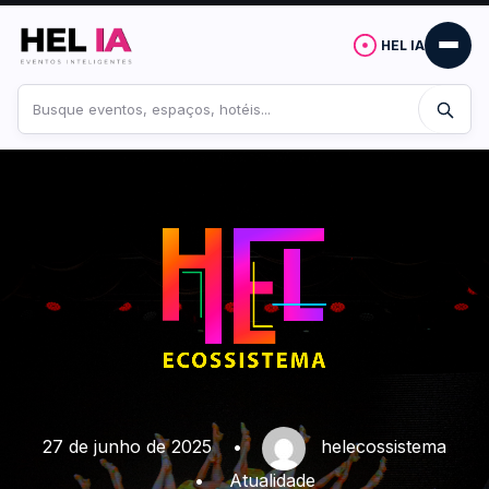
HEL IA
Buscar
no
site
27 de junho de 2025
•
helecossistema
•
Atualidade