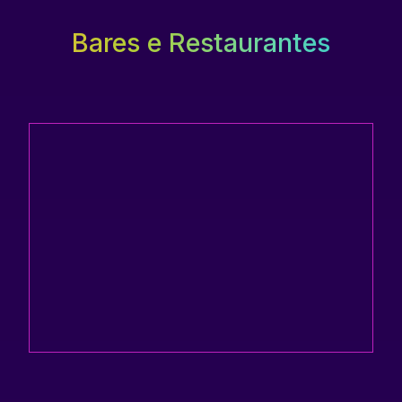
Bares e Restaurantes
No Royal Rio, você pode saborear um buffet de café
da manhã disponível de cortesia, que inclui pães,
sucos e frutas.