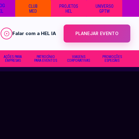
OG
CLUB
PROJETOS
UNIVERSO
EL
MED
HEL
GPTW
Falar com a HEL IA
PLANEJAR EVENTO
AÇÕES PARA
PATROCÍNIO
VIAGENS
PROMOÇÕES
EMPRESAS
PARA EVENTOS
CORPORATIVAS
ESPECIAIS