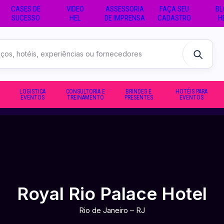
CASES DE
VIDEO
ASSESSORIA
FAÇA SEU
BL
SUCESSO
HEL
DE IMPRENSA
CADASTRO
H
LOGISTICA
CONSULTORIA E
BRINDES E
HOTÉIS PARA
EVENTOS
TREINAMENTO
PRESENTES
EVENTOS
Royal Rio Palace Hotel
Rio de Janeiro – RJ