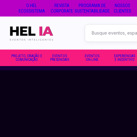
O HEL
REVISTA
PROGRAMA DE
NOSSOS
ECOSSISTEMA
CORPORATE
SUSTENTABILIDADE
CLIENTES
Buscar
no
site
PROJETO, CRIAÇÃO E
EVENTOS
EVENTOS
EXPERIENCIAS
COMUNICAÇÃO
PRESENCIAIS
ON-LINE
E INCENTIVO