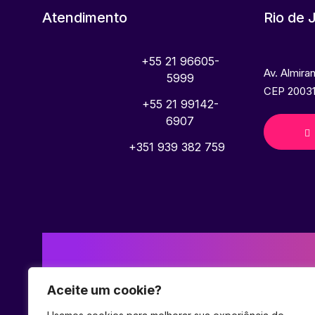
Atendimento
Rio de 
+55 21 96605-
Av. Almira
5999
CEP 20031
+55 21 99142-
6907
+351 939 382 759
Aceite um cookie?