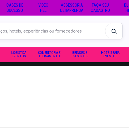
CASES DE
VIDEO
ASSESSORIA
FAÇA SEU
BL
SUCESSO
HEL
DE IMPRENSA
CADASTRO
H
LOGISTICA
CONSULTORIA E
BRINDES E
HOTÉIS PARA
EVENTOS
TREINAMENTO
PRESENTES
EVENTOS