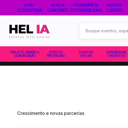
O HEL
REVISTA
PROGRAMA DE
NOSSOS
ECOSSISTEMA
CORPORATE
SUSTENTABILIDADE
CLIENTES
Buscar
no
site
PROJETO, CRIAÇÃO E
EVENTOS
EVENTOS
EXPERIENCIAS
COMUNICAÇÃO
PRESENCIAIS
ON-LINE
E INCENTIVO
Crescimento e novas parcerias