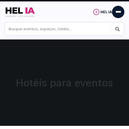
HEL IA
Buscar
no
site
Hotéis para eventos