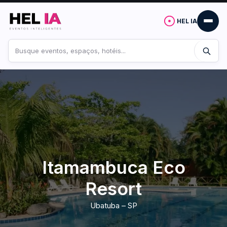
HEL IA
Buscar
no
site
Itamambuca Eco
Resort
Ubatuba – SP