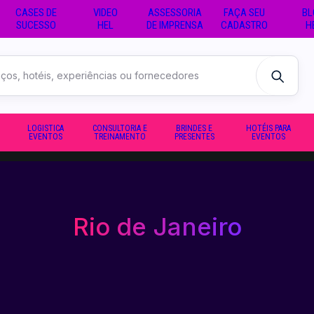
CASES DE
VIDEO
ASSESSORIA
FAÇA SEU
BL
SUCESSO
HEL
DE IMPRENSA
CADASTRO
H
LOGISTICA
CONSULTORIA E
BRINDES E
HOTÉIS PARA
EVENTOS
TREINAMENTO
PRESENTES
EVENTOS
Rio de Janeiro