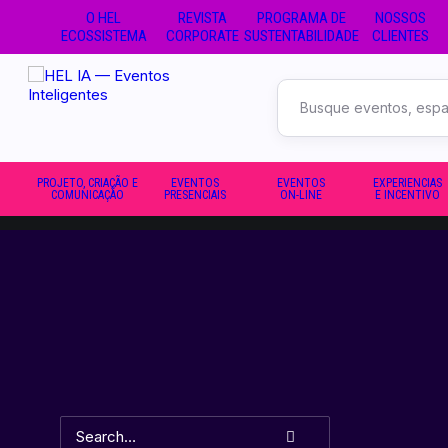
O HEL
REVISTA
PROGRAMA DE
NOSSOS
ECOSSISTEMA
CORPORATE
SUSTENTABILIDADE
CLIENTES
Buscar
no
site
PROJETO, CRIAÇÃO E
EVENTOS
EVENTOS
EXPERIENCIAS
COMUNICAÇÃO
PRESENCIAIS
ON-LINE
E INCENTIVO