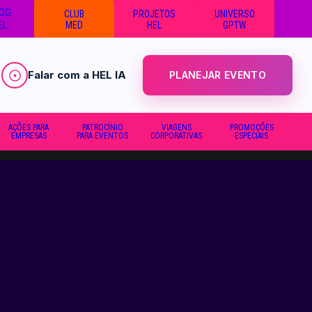
OG
CLUB
PROJETOS
UNIVERSO
EL
MED
HEL
GPTW
Falar com a HEL IA
PLANEJAR EVENTO
AÇÕES PARA
PATROCÍNIO
VIAGENS
PROMOÇÕES
EMPRESAS
PARA EVENTOS
CORPORATIVAS
ESPECIAIS