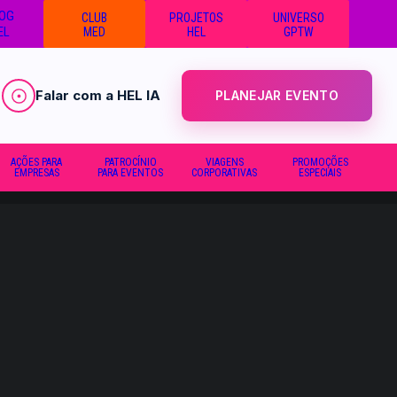
OG
CLUB
PROJETOS
UNIVERSO
EL
MED
HEL
GPTW
Falar com a HEL IA
PLANEJAR EVENTO
AÇÕES PARA
PATROCÍNIO
VIAGENS
PROMOÇÕES
EMPRESAS
PARA EVENTOS
CORPORATIVAS
ESPECIAIS