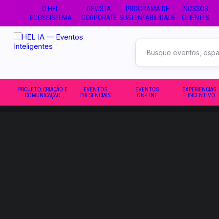
O HEL
REVISTA
PROGRAMA DE
NOSSOS
ECOSSISTEMA
CORPORATE
SUSTENTABILIDADE
CLIENTES
Buscar
no
site
PROJETO, CRIAÇÃO E
EVENTOS
EVENTOS
EXPERIENCIAS
COMUNICAÇÃO
PRESENCIAIS
ON-LINE
E INCENTIVO