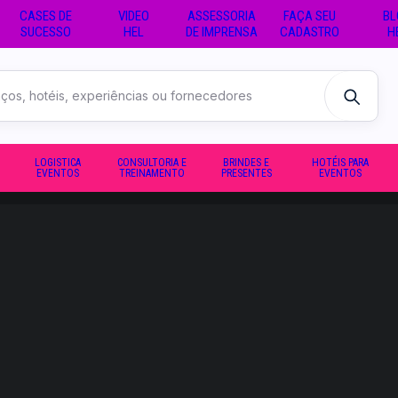
CASES DE
VIDEO
ASSESSORIA
FAÇA SEU
BL
SUCESSO
HEL
DE IMPRENSA
CADASTRO
H
LOGISTICA
CONSULTORIA E
BRINDES E
HOTÉIS PARA
EVENTOS
TREINAMENTO
PRESENTES
EVENTOS