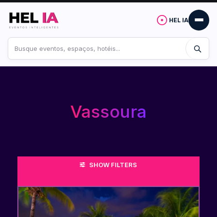
HEL IA
Buscar
no
site
Vassoura
SHOW FILTERS