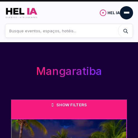
HEL IA
Buscar
no
site
Mangaratiba
SHOW FILTERS